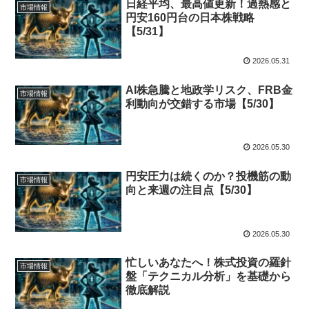
日経平均、最高値更新！過熱感と
市場情報
円安160円台の日本株戦略
【5/31】
2026.05.31
AI株急騰と地政学リスク、FRB金
市場情報
利動向が交錯する市場【5/30】
2026.05.30
円安圧力は続くのか？投機筋の動
市場情報
向と来週の注目点【5/30】
2026.05.30
忙しいあなたへ！株式投資の羅針
市場情報
盤「テクニカル分析」を基礎から
徹底解説