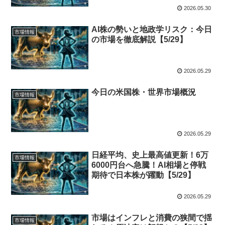
2026.05.30
AI株の勢いと地政学リスク：今日
市場情報
の市場を徹底解説【5/29】
2026.05.29
今日の米国株・世界市場概況
市場情報
2026.05.29
日経平均、史上最高値更新！6万
市場情報
6000円台へ急騰！AI相場と停戦
期待で日本株が躍動【5/29】
2026.05.29
市場はインフレと消費の狭間で揺
市場情報