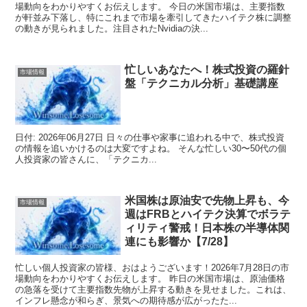
場動向をわかりやすくお伝えします。 今日の米国市場は、主要指数
が軒並み下落し、特にこれまで市場を牽引してきたハイテク株に調整
の動きが見られました。注目されたNvidiaの決...
忙しいあなたへ！株式投資の羅針
市場情報
盤「テクニカル分析」基礎講座
日付: 2026年06月27日 日々の仕事や家事に追われる中で、株式投資
の情報を追いかけるのは大変ですよね。 そんな忙しい30〜50代の個
人投資家の皆さんに、「テクニカ...
米国株は原油安で先物上昇も、今
市場情報
週はFRBとハイテク決算でボラテ
ィリティ警戒！日本株の半導体関
連にも影響か【7/28】
忙しい個人投資家の皆様、おはようございます！2026年7月28日の市
場動向をわかりやすくお伝えします。 昨日の米国市場は、原油価格
の急落を受けて主要指数先物が上昇する動きを見せました。これは、
インフレ懸念が和らぎ、景気への期待感が広がったた...