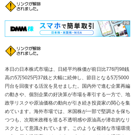
本日の日本株式市場は、日経平均株価が前日比776円98銭
高の5万5025円37銭と大幅に続伸し、節目となる5万5000
円台を回復する活況を見せました。国内外で進む企業再編
の動きや、個別企業の好決算が市場を牽引する一方で、地
政学リスクや原油価格の動向が引き続き投資家の関心を集
めています。海外市場では、米国株が一部で堅調さを保ち
つつも、次期米政権を巡る不透明感や原油高が潜在的なリ
スクとして意識されています。このような複雑な市場環境