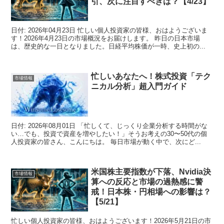
引、次に注目すべきは？【4/23】
日付: 2026年04月23日 忙しい個人投資家の皆様、おはようございま
す！2026年4月23日の市場概況をお届けします。 昨日の日本市場
は、歴史的な一日となりました。日経平均株価が一時、史上初の...
忙しいあなたへ！株式投資「テク
市場情報
ニカル分析」超入門ガイド
日付: 2026年08月01日 「忙しくて、じっくり企業分析する時間がな
い…でも、投資で資産を増やしたい！」そうお考えの30〜50代の個
人投資家の皆さん、こんにちは。 毎日市場が動く中で、次にど...
米国株主要指数が下落、Nvidia決
市場情報
算への反応と市場の過熱感に警
戒！日本株・円相場への影響は？
【5/21】
忙しい個人投資家の皆様、おはようございます！2026年5月21日の市