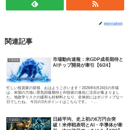
eternalnet
関連記事
市場動向速報：米GDP成長期待と
市場情報
AIチップ開発が牽引【6/24】
忙しい投資家の皆様、おはようございます！2026年6月24日の市場
は、米国の力強い景気回復期待とAI技術の進化に注目が集まりまし
た。地政学リスクの緩和も好材料となり、全体的にはポジティブな一
日でしたね。 今日の3大ポイントはこちらです。 ・...
日経平均、史上初の6万円台突
市場情報
破！米停戦表明とAI・半導体が牽