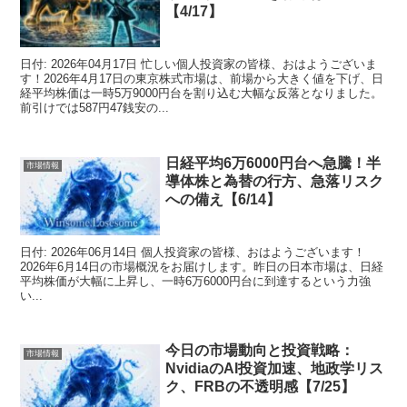
【4/17】
日付: 2026年04月17日 忙しい個人投資家の皆様、おはようございま
す！2026年4月17日の東京株式市場は、前場から大きく値を下げ、日
経平均株価は一時5万9000円台を割り込む大幅な反落となりました。
前引けでは587円47銭安の...
日経平均6万6000円台へ急騰！半
市場情報
導体株と為替の行方、急落リスク
への備え【6/14】
日付: 2026年06月14日 個人投資家の皆様、おはようございます！
2026年6月14日の市場概況をお届けします。昨日の日本市場は、日経
平均株価が大幅に上昇し、一時6万6000円台に到達するという力強
い...
今日の市場動向と投資戦略：
市場情報
NvidiaのAI投資加速、地政学リス
ク、FRBの不透明感【7/25】