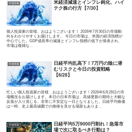
米経済減速とインフレ鈍化、ハイ
市場情報
テク株の行方【7/30】
個人投資家の皆様、おはようございます！ 2026年7月30日の市場動
向をわかりやすくお届けします。 今日の市場は、米国の経済指標が
中心でした。GDP成長率の減速とインフレ指標の低下が発表され、
市場は複雑な...
日経平均乱高下！7万円の陰に潜
市場情報
むリスクと今日の投資戦略
【6/28】
忙しい個人投資家の皆様、おはようございます！2026年6月28日の市
場概況をお届けします。本日の日本市場は、高値更新の期待と大幅な
反落が入り混じる、非常に不安定な一日となりました。日経平均株価
は一時、史上最高値圏での推移を見せる場面もありま...
日経平均5万9000円割れ！急落市
市場情報
場で次に取るべき行動は？