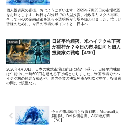
個人投資家の皆様、おはようございます！2026年7月25日の市場概況
をお届けします。昨日はAI分野での大型投資、地政学リスクの再燃、
そしてFRBの金融政策を巡る不透明感が市場を賑わせました。忙しい
皆様のために、今日の市場のポイントと、日本へ...
日経平均続落、米ハイテク株下落
市場情報
が重荷か？今日の市場動向と個人
投資家の戦略【4/30】
2026年4月30日、日本の株式市場は前日に続き下落し、日経平均株価
は午前中に一時600円を超える下げ幅となりました。米国市場でのハ
イテク株の軟調な動きや、国内企業の決算発表が相次ぐ中で、投資家
の間には慎重なム...
今日の市場動向と投資戦略：Microsoft人
員削減、Dell株価急騰、AI関連好調
【7/6】