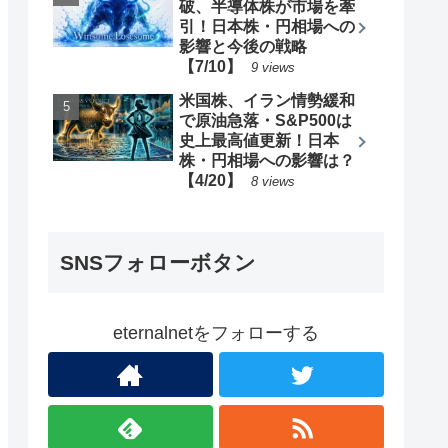
破、半導体株が市場を牽
引！日本株・円相場への
影響と今後の戦略
【7/10】
9 views
米国株、イラン情勢緩和
で原油急落・S&P500は
史上最高値更新！日本
株・円相場への影響は？
【4/20】
8 views
SNSフォローボタン
eternalnetをフォローする