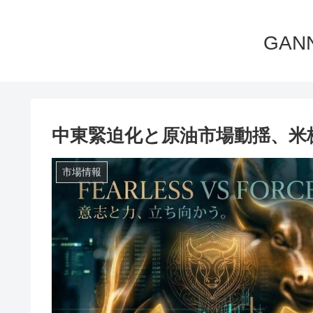
GA
中東緊迫化と原油市場動揺、米株
市場情報