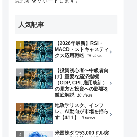
資判断をサポートします。
人気記事
【2026年最新】RSI・
MACD・ストキャスティ
クス応用戦略
15 views
【投資初心者〜中級者向
け】重要な経済指標
（GDP, CPI, 雇用統計）
の見方と投資への影響を
徹底解説
10 views
地政学リスク、インフ
レ、AI動向が市場を揺ら
す【4/11】
9 views
米国株ダウ53,000ドル突