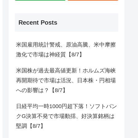
Recent Posts
米国雇用統計警戒、原油高騰、米中摩擦
激化で市場は神経質【8/7】
米国株が過去最高値更新！ホルムズ海峡
再開期待で市場は活況、日本株・円相場
への影響は？【8/7】
日経平均一時1000円超下落！ソフトバン
クG決算不発で市場動揺、好決算銘柄は
堅調【8/7】