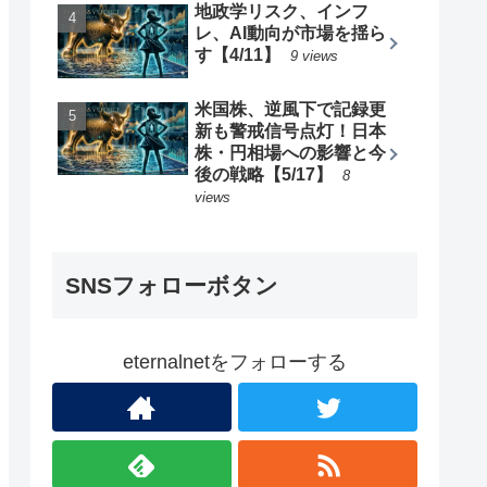
地政学リスク、インフ
レ、AI動向が市場を揺ら
す【4/11】
9 views
米国株、逆風下で記録更
新も警戒信号点灯！日本
株・円相場への影響と今
後の戦略【5/17】
8
views
SNSフォローボタン
eternalnetをフォローする