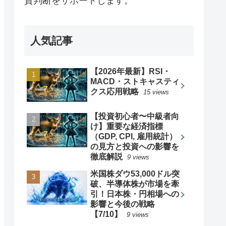
資判断をサポートします。
人気記事
【2026年最新】RSI・
MACD・ストキャスティ
クス応用戦略
15 views
【投資初心者〜中級者向
け】重要な経済指標
（GDP, CPI, 雇用統計）
の見方と投資への影響を
徹底解説
9 views
米国株ダウ53,000ドル突
破、半導体株が市場を牽
引！日本株・円相場への
影響と今後の戦略
【7/10】
9 views