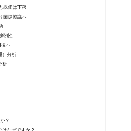
も株価は下落
り国際協議へ
功
強靭性
回復へ
理）分析
分析
すか？
るのはなぜですか？