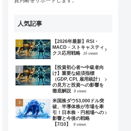
資判断をサポートします。
人気記事
【2026年最新】RSI・
MACD・ストキャスティ
クス応用戦略
16 views
【投資初心者〜中級者向
け】重要な経済指標
（GDP, CPI, 雇用統計）
の見方と投資への影響を
徹底解説
9 views
米国株ダウ53,000ドル突
破、半導体株が市場を牽
引！日本株・円相場への
影響と今後の戦略
【7/10】
9 views