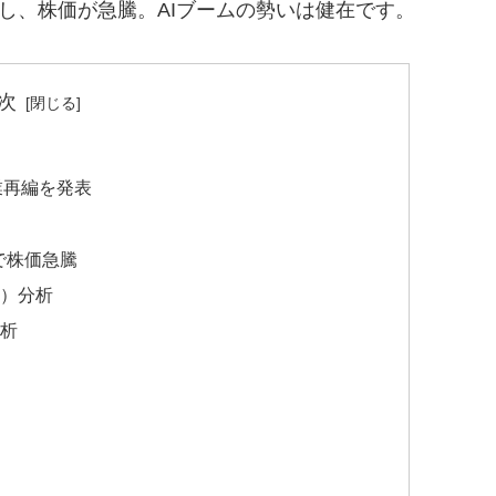
し、株価が急騰。AIブームの勢いは健在です。
次
事業再編を発表
契約で株価急騰
）分析
析