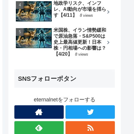
地政学リスク、インフ
レ、AI動向が市場を揺ら
す【4/11】
8 views
米国株、イラン情勢緩和
で原油急落・S&P500は
史上最高値更新！日本
株・円相場への影響は？
【4/20】
8 views
SNSフォローボタン
eternalnetをフォローする