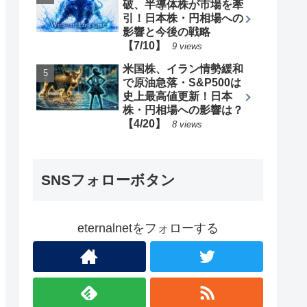
破、半導体株が市場を牽
引！日本株・円相場への
影響と今後の戦略
【7/10】
9 views
米国株、イラン情勢緩和
で原油急落・S&P500は
史上最高値更新！日本
株・円相場への影響は？
【4/20】
8 views
SNSフォローボタン
eternalnetをフォローする