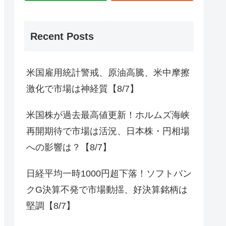
Recent Posts
米国雇用統計警戒、原油高騰、米中摩擦
激化で市場は神経質【8/7】
米国株が過去最高値更新！ホルムズ海峡
再開期待で市場は活況、日本株・円相場
への影響は？【8/7】
日経平均一時1000円超下落！ソフトバン
クG決算不発で市場動揺、好決算銘柄は
堅調【8/7】