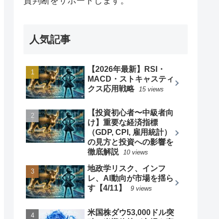
資判断をサポートします。
人気記事
【2026年最新】RSI・
MACD・ストキャスティ
クス応用戦略
15 views
【投資初心者〜中級者向
け】重要な経済指標
（GDP, CPI, 雇用統計）
の見方と投資への影響を
徹底解説
10 views
地政学リスク、インフ
レ、AI動向が市場を揺ら
す【4/11】
9 views
米国株ダウ53,000ドル突