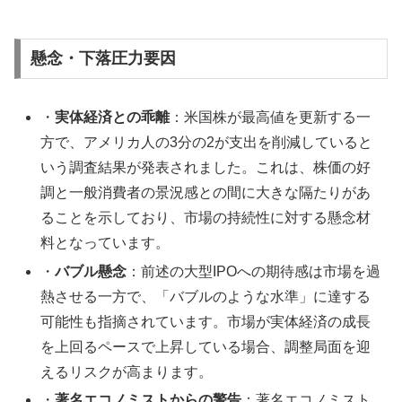
懸念・下落圧力要因
・
実体経済との乖離
：米国株が最高値を更新する一
方で、アメリカ人の3分の2が支出を削減していると
いう調査結果が発表されました。これは、株価の好
調と一般消費者の景況感との間に大きな隔たりがあ
ることを示しており、市場の持続性に対する懸念材
料となっています。
・
バブル懸念
：前述の大型IPOへの期待感は市場を過
熱させる一方で、「バブルのような水準」に達する
可能性も指摘されています。市場が実体経済の成長
を上回るペースで上昇している場合、調整局面を迎
えるリスクが高まります。
・
著名エコノミストからの警告
：著名エコノミスト