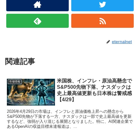
eternalnet
関連記事
米国株、インフレ・原油高懸念で
市場情報
S&P500先物下落、ナスダックは
史上最高値更新も日本株は警戒感
【4/29】
2026年4月29日の市場は、インフレと原油価格上昇への懸念から
S&P500先物が下落する一方、ナスダックは一部で史上最高値を更新
するなど、強弱が入り混じる展開となりました。特に、AI関連企業で
あるOpenAIの収益目標未達報道は、...