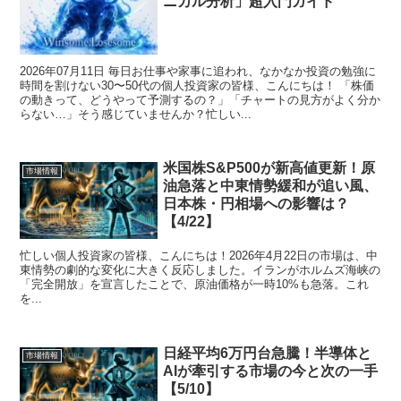
ニカル分析」超入門ガイド
2026年07月11日 毎日お仕事や家事に追われ、なかなか投資の勉強に
時間を割けない30〜50代の個人投資家の皆様、こんにちは！ 「株価
の動きって、どうやって予測するの？」「チャートの見方がよく分か
らない…」そう感じていませんか？忙しい...
米国株S&P500が新高値更新！原
市場情報
油急落と中東情勢緩和が追い風、
日本株・円相場への影響は？
【4/22】
忙しい個人投資家の皆様、こんにちは！2026年4月22日の市場は、中
東情勢の劇的な変化に大きく反応しました。イランがホルムズ海峡の
「完全開放」を宣言したことで、原油価格が一時10%も急落。これ
を...
日経平均6万円台急騰！半導体と
市場情報
AIが牽引する市場の今と次の一手
【5/10】