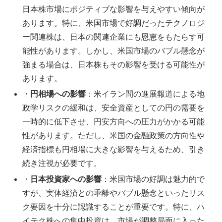
日本株市場にポジティブな影響を与えやすい傾向が
あります。特に、米国市場で好調だったテクノロジ
ー関連株は、日本の関連企業にも恩恵をもたらす可
能性があります。しかし、米国市場のバブル懸念が
強まる場合は、日本株もその影響を受ける可能性が
あります。
・
円相場への影響
：米イラン間の進展報道による地
政学リスクの緩和は、安全資産としての円の需要を
一時的に低下させ、円安方向への圧力がかかる可能
性があります。ただし、米国の金融政策の方向性や
経済指標も円相場に大きな影響を与えるため、引き
続き注視が必要です。
・
日本投資家への影響
：米国市場の好調は魅力的で
すが、実体経済との乖離やバブル懸念といったリス
ク要因を十分に認識することが重要です。特に、ハ
イテク株への集中投資は、市場が調整局面に入った