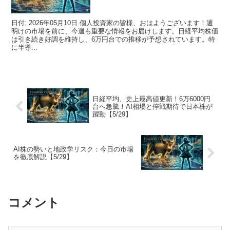
日付: 2026年05月10日 個人投資家の皆様、おはようございます！週
明けの市場を前に、今週も重要な情報をお届けします。日経平均株価
は引き続き好調を維持し、6万円台での推移が予想されています。特
に半導...
日経平均、史上最高値更新！6万6000円
台へ急騰！AI相場と停戦期待で日本株が
躍動【5/29】
AI株の勢いと地政学リスク：今日の市場
を徹底解説【5/29】
コメント