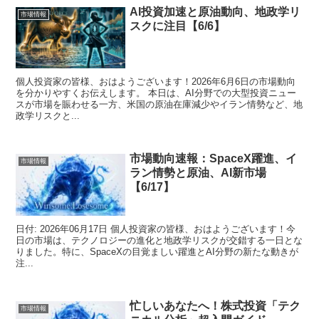
AI投資加速と原油動向、地政学リ
市場情報
スクに注目【6/6】
個人投資家の皆様、おはようございます！2026年6月6日の市場動向
を分かりやすくお伝えします。 本日は、AI分野での大型投資ニュー
スが市場を賑わせる一方、米国の原油在庫減少やイラン情勢など、地
政学リスクと...
市場動向速報：SpaceX躍進、イ
市場情報
ラン情勢と原油、AI新市場
【6/17】
日付: 2026年06月17日 個人投資家の皆様、おはようございます！今
日の市場は、テクノロジーの進化と地政学リスクが交錯する一日とな
りました。特に、SpaceXの目覚ましい躍進とAI分野の新たな動きが
注...
忙しいあなたへ！株式投資「テク
市場情報