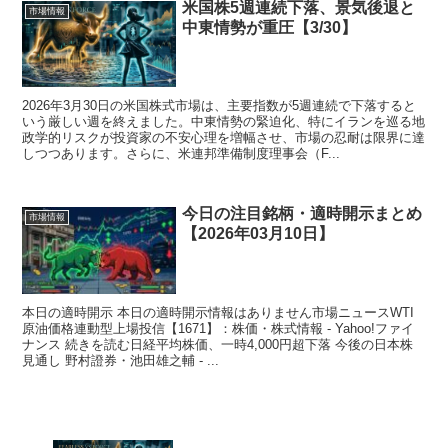
米国株5週連続下落、景気後退と
市場情報
中東情勢が重圧【3/30】
2026年3月30日の米国株式市場は、主要指数が5週連続で下落すると
いう厳しい週を終えました。中東情勢の緊迫化、特にイランを巡る地
政学的リスクが投資家の不安心理を増幅させ、市場の忍耐は限界に達
しつつあります。さらに、米連邦準備制度理事会（F...
今日の注目銘柄・適時開示まとめ
市場情報
【2026年03月10日】
本日の適時開示 本日の適時開示情報はありません市場ニュースWTI
原油価格連動型上場投信【1671】：株価・株式情報 - Yahoo!ファイ
ナンス 続きを読む日経平均株価、一時4,000円超下落 今後の日本株
見通し 野村證券・池田雄之輔 - ...