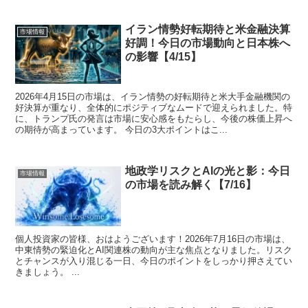
イラン情勢好転期待と米金融決算
市場情報
好調！今日の市場動向と日本株へ
の影響【4/15】
2026年4月15日の市場は、イラン情勢の好転期待と米大手金融機関の
好決算が重なり、全体的にポジティブなムードで迎えられました。特
に、トランプ氏の発言は市場に安心感をもたらし、今後の株価上昇へ
の期待が高まっています。 今日の3大ポイントはこ...
地政学リスクとAIの光と影：今日
市場情報
の市場を読み解く【7/16】
個人投資家の皆様、おはようございます！2026年7月16日の市場は、
中東情勢の緊迫化とAI関連株の動向が主な焦点となりました。リスク
とチャンスが入り混じる一日、今日のポイントをしっかり押さえてい
きましょう。 ...