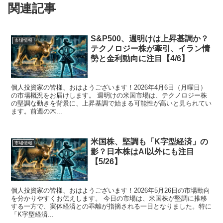
関連記事
S&P500、週明けは上昇基調か？
市場情報
テクノロジー株が牽引、イラン情
勢と金利動向に注目【4/6】
個人投資家の皆様、おはようございます！2026年4月6日（月曜日）
の市場概況をお届けします。 週明けの米国市場は、テクノロジー株
の堅調な動きを背景に、上昇基調で始まる可能性が高いと見られてい
ます。前週の木...
米国株、堅調も「K字型経済」の
市場情報
影？日本株はAI以外にも注目
【5/26】
個人投資家の皆様、おはようございます！2026年5月26日の市場動向
を分かりやすくお伝えします。 今日の市場は、米国株が堅調に推移
する一方で、実体経済との乖離が指摘される一日となりました。特に
「K字型経済...