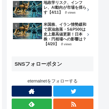
地政学リスク、インフ
レ、AI動向が市場を揺ら
す【4/11】
8 views
米国株、イラン情勢緩和
で原油急落・S&P500は
史上最高値更新！日本
株・円相場への影響は？
【4/20】
8 views
SNSフォローボタン
eternalnetをフォローする