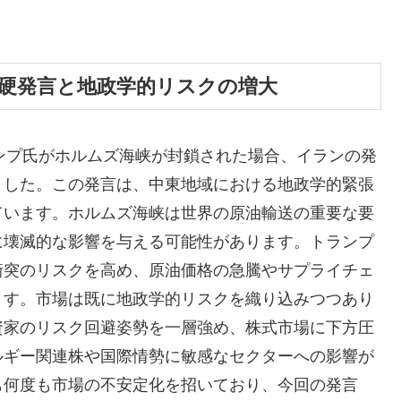
強硬発言と地政学的リスクの増大
ドナルド・トランプ氏がホルムズ海峡が封鎖された場合、イランの発
ました。この発言は、中東地域における地政学的緊張
ています。ホルムズ海峡は世界の原油輸送の重要な要
に壊滅的な影響を与える可能性があります。トランプ
衝突のリスクを高め、原油価格の急騰やサプライチェ
ます。市場は既に地政学的リスクを織り込みつつあり
資家のリスク回避姿勢を一層強め、株式市場に下方圧
ルギー関連株や国際情勢に敏感なセクターへの影響が
も何度も市場の不安定化を招いており、今回の発言