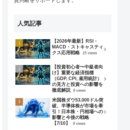
資判断をサポートします。
人気記事
【2026年最新】RSI・
MACD・ストキャスティ
クス応用戦略
15 views
【投資初心者〜中級者向
け】重要な経済指標
（GDP, CPI, 雇用統計）
の見方と投資への影響を
徹底解説
9 views
米国株ダウ53,000ドル突
破、半導体株が市場を牽
引！日本株・円相場への
影響と今後の戦略
【7/10】
9 views