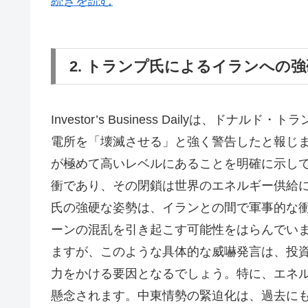
続きを読む
2. トランプ氏によるイランへの
Investor’s Business Dailyは、
電所を「壊滅させる」と強く警告したと報じ
が極めて高いレベルにあることを明確に示し
衝であり、その閉鎖は世界のエネルギー供給
氏の強硬な姿勢は、イランとの間で軍事的な
ーンの混乱を引き起こす可能性をはらんでい
ますが、このような具体的な威嚇発言は、投
力をかける要因となるでしょう。特に、エネ
懸念されます。中東情勢の緊迫化は、過去に