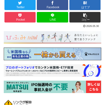
Twitter
Facebook
はてブ
Pocket
LINE
コピー
2026.05.30