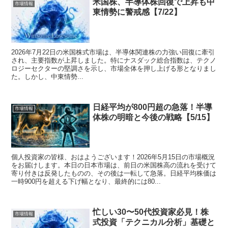
米国株、半導体株回復で上昇も中
市場情報
東情勢に警戒感【7/22】
2026年7月22日の米国株式市場は、半導体関連株の力強い回復に牽引
され、主要指数が上昇しました。特にナスダック総合指数は、テクノ
ロジーセクターの堅調さを示し、市場全体を押し上げる形となりまし
た。しかし、中東情勢...
日経平均が800円超の急落！半導
市場情報
体株の明暗と今後の戦略【5/15】
個人投資家の皆様、おはようございます！2026年5月15日の市場概況
をお届けします。本日の日本市場は、前日の米国株高の流れを受けて
寄り付きは反発したものの、その後は一転して急落。日経平均株価は
一時900円を超える下げ幅となり、最終的には80...
忙しい30〜50代投資家必見！株
市場情報
式投資「テクニカル分析」基礎と