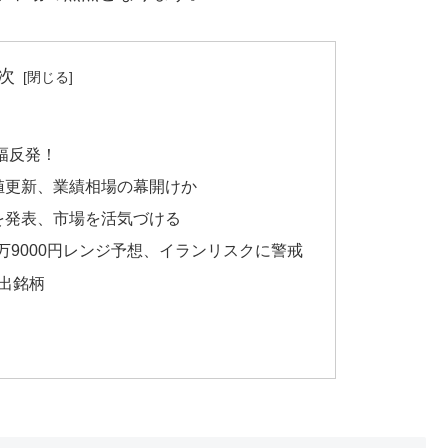
次
幅反発！
値更新、業績相場の幕開けか
を発表、市場を活気づける
5万9000円レンジ予想、イランリスクに警戒
抽出銘柄