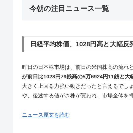
今朝の注目ニュース一覧
日経平均株価、1028円高と大幅反
昨日の日本株市場は、前日の米国株高の流れ
が前日比1028円79銭高の5万6924円11銭と
大きく上回る力強い動きだったと言えるでし
や、後述する値がさ株が買われ、市場全体を
ニュース原文を読む