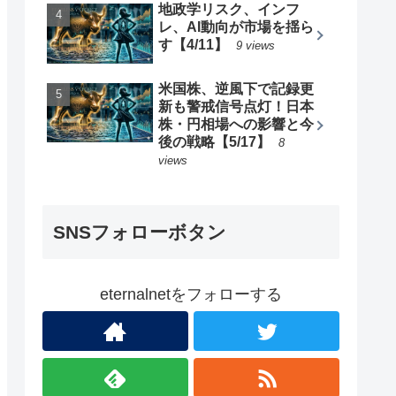
地政学リスク、インフ
レ、AI動向が市場を揺ら
す【4/11】
9 views
米国株、逆風下で記録更
新も警戒信号点灯！日本
株・円相場への影響と今
後の戦略【5/17】
8
views
SNSフォローボタン
eternalnetをフォローする