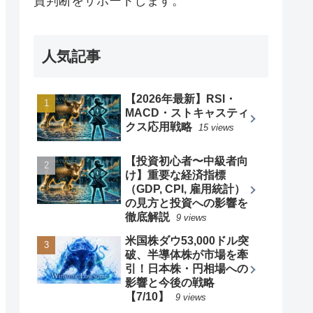
資判断をサポートします。
人気記事
【2026年最新】RSI・
MACD・ストキャスティ
クス応用戦略
15 views
【投資初心者〜中級者向
け】重要な経済指標
（GDP, CPI, 雇用統計）
の見方と投資への影響を
徹底解説
9 views
米国株ダウ53,000ドル突
破、半導体株が市場を牽
引！日本株・円相場への
影響と今後の戦略
【7/10】
9 views