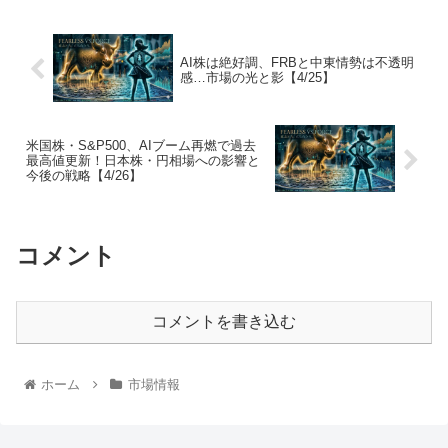
AI株は絶好調、FRBと中東情勢は不透明
感…市場の光と影【4/25】
米国株・S&P500、AIブーム再燃で過去
最高値更新！日本株・円相場への影響と
今後の戦略【4/26】
コメント
コメントを書き込む
ホーム
市場情報