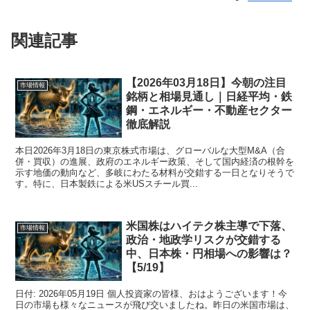
関連記事
【2026年03月18日】今朝の注目
市場情報
銘柄と相場見通し｜日経平均・鉄
鋼・エネルギー・不動産セクター
徹底解説
本日2026年3月18日の東京株式市場は、グローバルな大型M&A（合
併・買収）の進展、政府のエネルギー政策、そして国内経済の根幹を
示す地価の動向など、多岐にわたる材料が交錯する一日となりそうで
す。特に、日本製鉄による米USスチール買...
米国株はハイテク株主導で下落、
市場情報
政治・地政学リスクが交錯する
中、日本株・円相場への影響は？
【5/19】
日付: 2026年05月19日 個人投資家の皆様、おはようございます！今
日の市場も様々なニュースが飛び交いましたね。昨日の米国市場は、