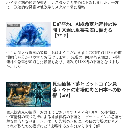
ハイテク株の軟調が響き、ナスダックを中心に下落しました。一方
で、政治的な発言や地政学リスクが市場に複雑...
日経平均、AI株急落と続伸の狭
市場情報
間！来週の重要発表に備える
【7/12】
忙しい個人投資家の皆様、おはようございます！2026年7月12日の市
場動向を分かりやすくお届けします。 先週の日経平均株価は、AI関
連株の急落が加速した影響もあり、週次で1186円の下落となりまし
た。しか...
原油価格下落とビットコイン急
市場情報
落：今日の市場動向と日本への影
響【6/9】
個人投資家の皆様、おはようございます！2026年6月9日の市場は、
中東情勢の緩和期待による原油価格の下落と、ビットコインの急落が
主な焦点となりました。忙しい皆様のために、今日の市場の動きと、
それが私たちの投資にどう影響するかを分かりやすく解...