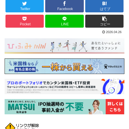
Twitter
Facebook
はてブ
Pocket
LINE
コピー
2026.04.26