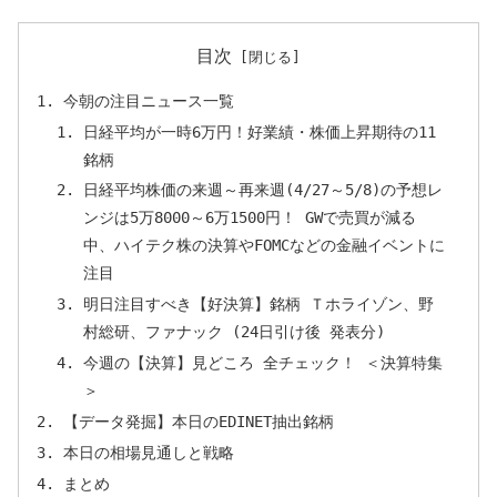
目次
今朝の注目ニュース一覧
日経平均が一時6万円！好業績・株価上昇期待の11
銘柄
日経平均株価の来週～再来週(4/27～5/8)の予想レ
ンジは5万8000～6万1500円！ GWで売買が減る
中、ハイテク株の決算やFOMCなどの金融イベントに
注目
明日注目すべき【好決算】銘柄 Ｔホライゾン、野
村総研、ファナック (24日引け後 発表分)
今週の【決算】見どころ 全チェック！ ＜決算特集
＞
【データ発掘】本日のEDINET抽出銘柄
本日の相場見通しと戦略
まとめ