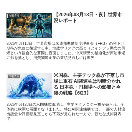
【2026年03月13日・夜】世界市
市場情報
況レポート
2026年3月13日、世界市場は米連邦準備制度理事会（FRB）の利下げ
期待が急速に後退する中、地政学リスクの高まりとインフレ懸念の再
燃という複合的な要因に直面しました。中東情勢の緊迫化が原油市場
に影を落とし、消費関連企業の業績見通しには世界...
米国株、主要テック株が下落し市
市場情報
場に重石 AI関連株は明暗分かれ
る 日本株・円相場への影響と今
後の戦略【6/23】
2026年6月23日の米国株式市場は、主要テクノロジー株が売られ、全
体的に軟調な展開となりました。特にAI関連銘柄では、一部で人材流
出懸念や評価額見直しから下落が見られた一方で、新たな技術発表
で...