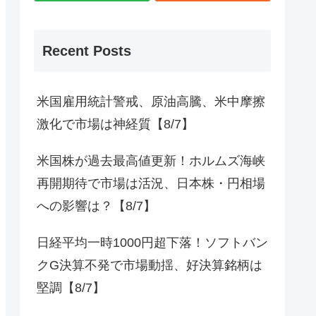
Recent Posts
米国雇用統計警戒、原油高騰、米中摩擦
激化で市場は神経質【8/7】
米国株が過去最高値更新！ホルムズ海峡
再開期待で市場は活況、日本株・円相場
への影響は？【8/7】
日経平均一時1000円超下落！ソフトバン
クG決算不発で市場動揺、好決算銘柄は
堅調【8/7】