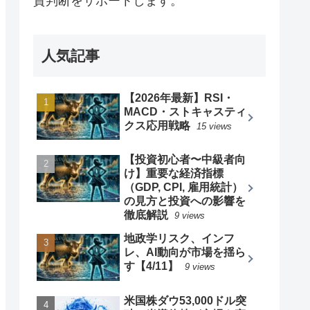
資判断をサポートします。
人気記事
【2026年最新】RSI・
MACD・ストキャスティ
クス応用戦略
15 views
【投資初心者〜中級者向
け】重要な経済指標
（GDP, CPI, 雇用統計）
の見方と投資への影響を
徹底解説
9 views
地政学リスク、インフ
レ、AI動向が市場を揺ら
す【4/11】
9 views
米国株ダウ53,000ドル突