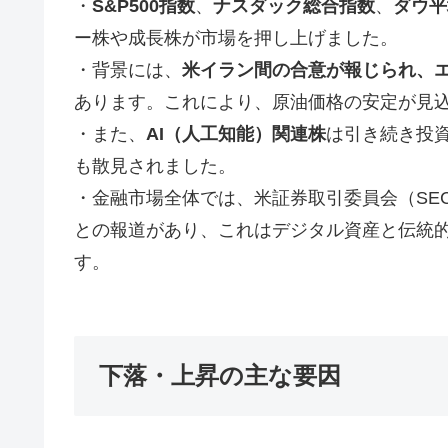
・
S&P500指数
、
ナスダック総合指数
、
ダウ平
ー株や成長株が市場を押し上げました。
・背景には、
米イラン間の合意が報じられ、
あります。これにより、原油価格の安定が見
・また、
AI（人工知能）関連株
は引き続き投
も散見されました。
・金融市場全体では、米証券取引委員会（SE
との報道があり、これはデジタル資産と伝統
す。
下落・上昇の主な要因