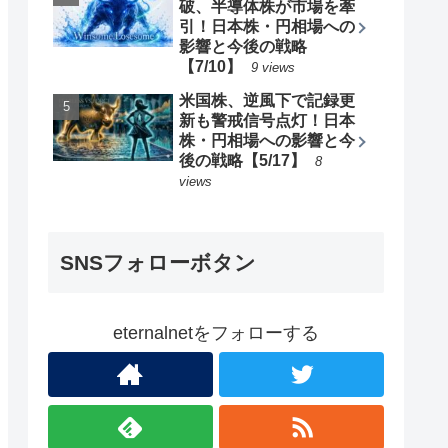
破、半導体株が市場を牽
引！日本株・円相場への
影響と今後の戦略
【7/10】
9 views
米国株、逆風下で記録更
新も警戒信号点灯！日本
株・円相場への影響と今
後の戦略【5/17】
8
views
SNSフォローボタン
eternalnetをフォローする