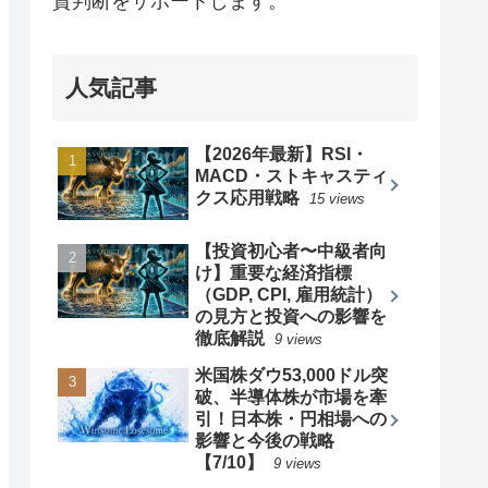
資判断をサポートします。
人気記事
【2026年最新】RSI・
MACD・ストキャスティ
クス応用戦略
15 views
【投資初心者〜中級者向
け】重要な経済指標
（GDP, CPI, 雇用統計）
の見方と投資への影響を
徹底解説
9 views
米国株ダウ53,000ドル突
破、半導体株が市場を牽
引！日本株・円相場への
影響と今後の戦略
【7/10】
9 views