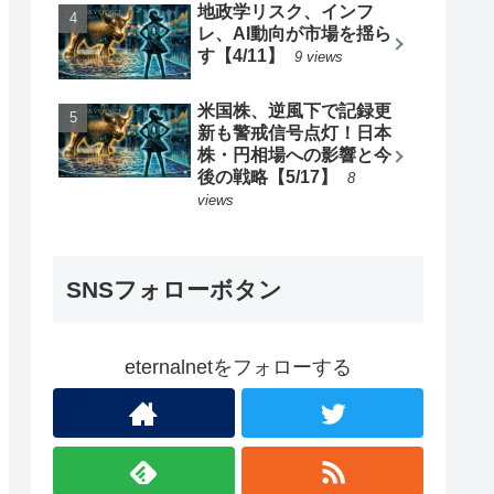
地政学リスク、インフ
レ、AI動向が市場を揺ら
す【4/11】
9 views
米国株、逆風下で記録更
新も警戒信号点灯！日本
株・円相場への影響と今
後の戦略【5/17】
8
views
SNSフォローボタン
eternalnetをフォローする