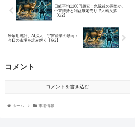
日経平均1100円超安！急騰後の調整か、
中東情勢と利益確定売りで大幅反落
【6/2】
米雇用統計、AI拡大、宇宙産業の動向：
今日の市場を読み解く【6/2】
コメント
コメントを書き込む
ホーム
市場情報