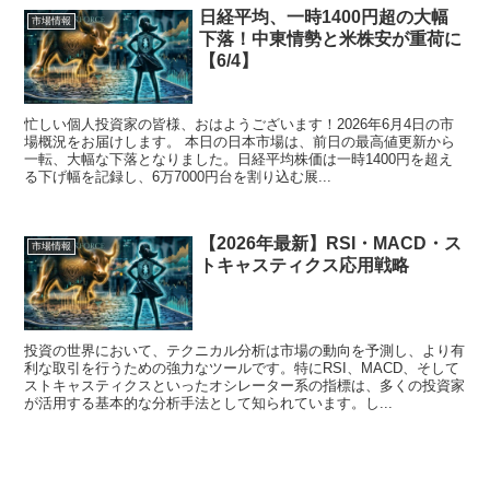
日経平均、一時1400円超の大幅
市場情報
下落！中東情勢と米株安が重荷に
【6/4】
忙しい個人投資家の皆様、おはようございます！2026年6月4日の市
場概況をお届けします。 本日の日本市場は、前日の最高値更新から
一転、大幅な下落となりました。日経平均株価は一時1400円を超え
る下げ幅を記録し、6万7000円台を割り込む展...
【2026年最新】RSI・MACD・ス
市場情報
トキャスティクス応用戦略
投資の世界において、テクニカル分析は市場の動向を予測し、より有
利な取引を行うための強力なツールです。特にRSI、MACD、そして
ストキャスティクスといったオシレーター系の指標は、多くの投資家
が活用する基本的な分析手法として知られています。し...