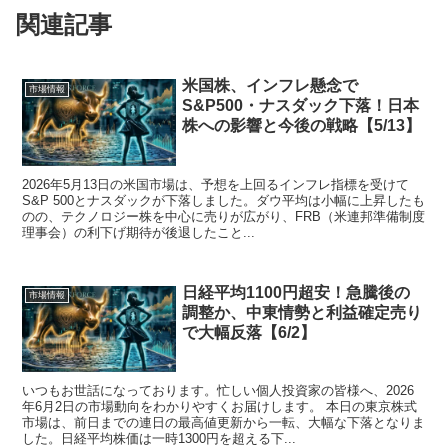
関連記事
米国株、インフレ懸念で
市場情報
S&P500・ナスダック下落！日本
株への影響と今後の戦略【5/13】
2026年5月13日の米国市場は、予想を上回るインフレ指標を受けて
S&P 500とナスダックが下落しました。ダウ平均は小幅に上昇したも
のの、テクノロジー株を中心に売りが広がり、FRB（米連邦準備制度
理事会）の利下げ期待が後退したこと...
日経平均1100円超安！急騰後の
市場情報
調整か、中東情勢と利益確定売り
で大幅反落【6/2】
いつもお世話になっております。忙しい個人投資家の皆様へ、2026
年6月2日の市場動向をわかりやすくお届けします。 本日の東京株式
市場は、前日までの連日の最高値更新から一転、大幅な下落となりま
した。日経平均株価は一時1300円を超える下...