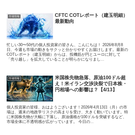
CFTC COTレポート（建玉明細）
市場情報
最新動向
忙しい30〜50代の個人投資家の皆さん、こんにちは！ 2026年8月8
日、今週も市場の動きをサクッと分かりやすくお届けします。最新の
COTレポート（建玉明細）からは、投機筋が円とユーロに対して
「売り越し」を拡大していることが明らかになりまし...
米国株先物急落、原油100ドル超
市場情報
え！米イラン交渉決裂で日本株・
円相場への影響は？【4/13】
個人投資家の皆様、おはようございます！2026年4月13日（月）の市
場は、週末の地政学リスクの高まりを受け、大きく動いています。特
に米国株先物が大幅に下落し、原油価格が100ドルを突破するなど、
市場全体に不透明感が広がっています。 今日の...