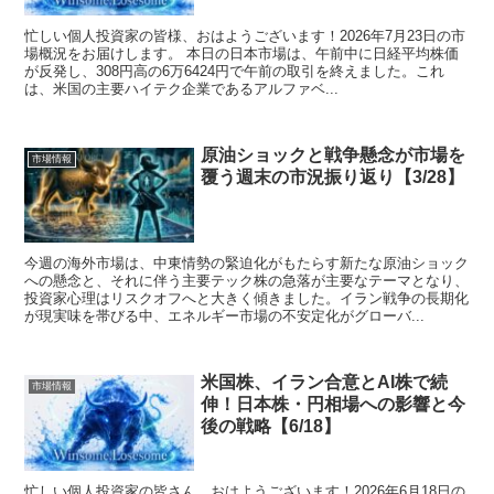
忙しい個人投資家の皆様、おはようございます！2026年7月23日の市
場概況をお届けします。 本日の日本市場は、午前中に日経平均株価
が反発し、308円高の6万6424円で午前の取引を終えました。これ
は、米国の主要ハイテク企業であるアルファベ...
原油ショックと戦争懸念が市場を
市場情報
覆う週末の市況振り返り【3/28】
今週の海外市場は、中東情勢の緊迫化がもたらす新たな原油ショック
への懸念と、それに伴う主要テック株の急落が主要なテーマとなり、
投資家心理はリスクオフへと大きく傾きました。イラン戦争の長期化
が現実味を帯びる中、エネルギー市場の不安定化がグローバ...
米国株、イラン合意とAI株で続
市場情報
伸！日本株・円相場への影響と今
後の戦略【6/18】
忙しい個人投資家の皆さん、おはようございます！2026年6月18日の