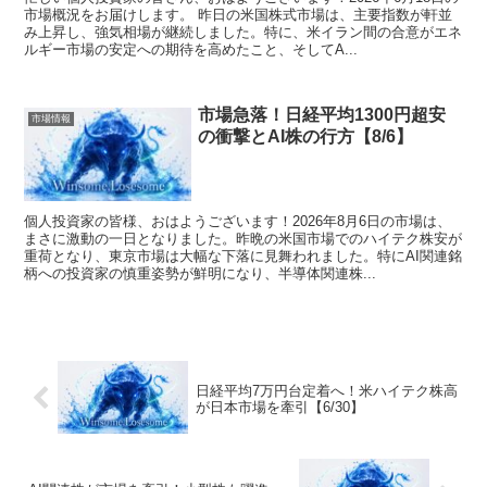
市場概況をお届けします。 昨日の米国株式市場は、主要指数が軒並
み上昇し、強気相場が継続しました。特に、米イラン間の合意がエネ
ルギー市場の安定への期待を高めたこと、そしてA...
市場急落！日経平均1300円超安
市場情報
の衝撃とAI株の行方【8/6】
個人投資家の皆様、おはようございます！2026年8月6日の市場は、
まさに激動の一日となりました。昨晩の米国市場でのハイテク株安が
重荷となり、東京市場は大幅な下落に見舞われました。特にAI関連銘
柄への投資家の慎重姿勢が鮮明になり、半導体関連株...
日経平均7万円台定着へ！米ハイテク株高
が日本市場を牽引【6/30】