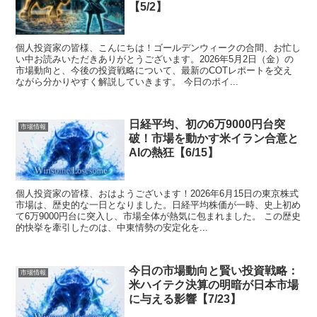
【5/2】
個人投資家の皆様、こんにちは！ゴールデンウィークの合間、お忙し
い中お読みいただきありがとうございます。2026年5月2日（金）の
市場動向と、今後の投資戦略について、最新のCOTレポートを交え
ながら分かりやすく解説していきます。 今日のポイ...
日経平均、初の6万9000円台突
市場情報
破！市場を動かす米イラン合意と
AIの熱狂【6/15】
個人投資家の皆様、おはようございます！2026年6月15日の東京株式
市場は、歴史的な一日となりました。日経平均株価が一時、史上初め
て6万9000円台に突入し、市場全体が熱気に包まれました。 この歴史
的快挙を牽引したのは、中東情勢の安定化を...
今日の市場動向と賢い投資戦略：
市場情報
米ハイテク決算の明暗が日本市場
に与える影響【7/23】