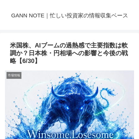
GANN NOTE｜忙しい投資家の情報収集ベース
米国株、AIブームの過熱感で主要指数は軟
調か？日本株・円相場への影響と今後の戦
略【6/30】
市場情報