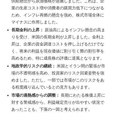
供給懸念から原油価格が急騰しました。これは、企
業の生産コスト増や消費者の購買力低下につながる
ため、インフレ再燃の懸念を強め、株式市場全体に
マイナスに作用しました。
長期金利の上昇：
原油高によるインフレ懸念の高ま
りを受け、米国の長期金利が上昇しました。金利上
昇は、企業の資金調達コストを押し上げるだけでな
く、将来の利益を現在価値に割り引く際の割引率を
高めるため、特に成長株の評価に逆風となります。
地政学的リスクの継続：
米国とイラン間の緊張が市
場の不透明感を高め、投資家のリスク回避姿勢を強
めました。ただし、一部では市場がこのリスクをあ
る程度織り込んでいるとの見方もあります。
市場の過熱感からの調整：
長期にわたる株価上昇に
対する警戒感から、利益確定売りが出やすい状況で
あったことも、下落の一因と考えられます。