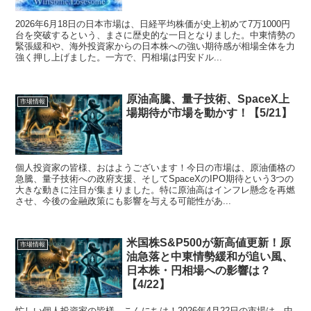
2026年6月18日の日本市場は、日経平均株価が史上初めて7万1000円
台を突破するという、まさに歴史的な一日となりました。中東情勢の
緊張緩和や、海外投資家からの日本株への強い期待感が相場全体を力
強く押し上げました。一方で、円相場は円安ドル...
原油高騰、量子技術、SpaceX上
市場情報
場期待が市場を動かす！【5/21】
個人投資家の皆様、おはようございます！今日の市場は、原油価格の
急騰、量子技術への政府支援、そしてSpaceXのIPO期待という3つの
大きな動きに注目が集まりました。特に原油高はインフレ懸念を再燃
させ、今後の金融政策にも影響を与える可能性があ...
米国株S&P500が新高値更新！原
市場情報
油急落と中東情勢緩和が追い風、
日本株・円相場への影響は？
【4/22】
忙しい個人投資家の皆様、こんにちは！2026年4月22日の市場は、中