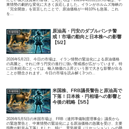
東情勢の劇的な変化に大きく反応しました。イランがホルムズ海峡の
「完全開放」を宣言したことで、原油価格が一時10%も急落。これ
を...
原油高・円安のダブルパンチ警
市場情報
戒！市場の動向と日本株への影響
【5/2】
2026年5月2日、今日の市場は、イラン情勢の緊迫化による原油価格
の高騰と、それに伴う円安の進行に強い警戒感が広がっています。特
に日本経済にとっては、輸入物価の上昇という形で大きな影響が出る
ことが懸念されます。 今日の市場を読み解く3つの...
米国株、FRB議長警告と原油高で
市場情報
下落！日本株・円相場への影響と
今後の戦略【5/5】
2026年5月5日の米国市場は、FRB（連邦準備制度理事会）議長から
の緊急警告と、中東情勢の緊迫化による原油価格の急騰を受け、主要
指数が軒並み下落しました。特に、景気後退（リセッション）への懸