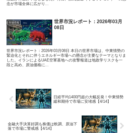
念が市場全体に広がり...
世界市況レポート：2026年03月
市場情報
08日
世界市況レポート：2026年03月08日 本日の世界市場は、中東情勢の
緊迫化とそれに伴うエネルギー市場への懸念が主要なテーマとなりま
した。イランによるUAE空軍基地への攻撃報道は地政学リスクを一
段と高め、原油価格に...
日経平均1400円超の大幅反発！中東情勢
緩和期待で市場に安堵感【4/14】
金融大手決算好調も株価は軟調、原油下
落で市場に警戒感【4/14】