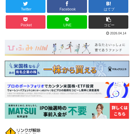
Twitter
Facebook
はてブ
Pocket
LINE
コピー
2026.04.14