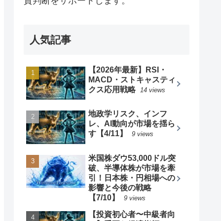
資判断をサポートします。
人気記事
【2026年最新】RSI・
MACD・ストキャスティ
クス応用戦略
14 views
地政学リスク、インフ
レ、AI動向が市場を揺ら
す【4/11】
9 views
米国株ダウ53,000ドル突
破、半導体株が市場を牽
引！日本株・円相場への
影響と今後の戦略
【7/10】
9 views
【投資初心者〜中級者向