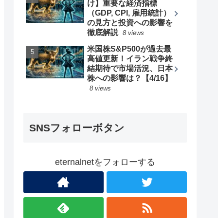
け】重要な経済指標
（GDP, CPI, 雇用統計）
の見方と投資への影響を
徹底解説
8 views
米国株S&P500が過去最
高値更新！イラン戦争終
結期待で市場活況、日本
株への影響は？【4/16】
8 views
SNSフォローボタン
eternalnetをフォローする