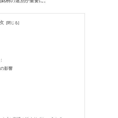
別銘柄の選別が重要に。
次
:
の影響