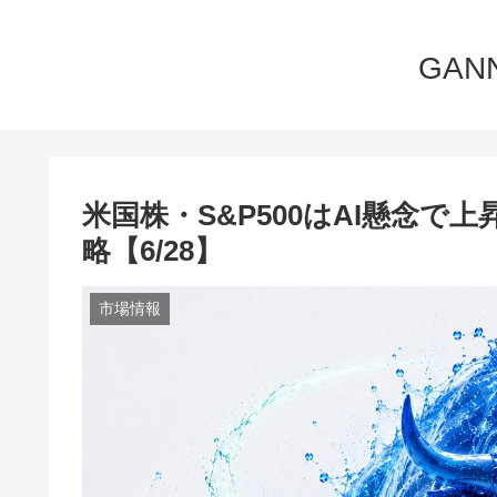
GA
米国株・S&P500はAI懸念
略【6/28】
市場情報