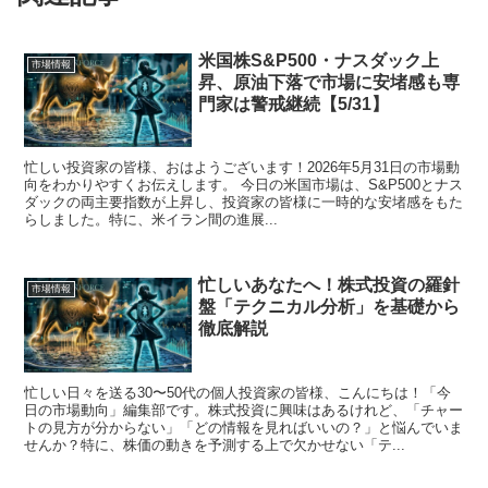
米国株S&P500・ナスダック上
市場情報
昇、原油下落で市場に安堵感も専
門家は警戒継続【5/31】
忙しい投資家の皆様、おはようございます！2026年5月31日の市場動
向をわかりやすくお伝えします。 今日の米国市場は、S&P500とナス
ダックの両主要指数が上昇し、投資家の皆様に一時的な安堵感をもた
らしました。特に、米イラン間の進展...
忙しいあなたへ！株式投資の羅針
市場情報
盤「テクニカル分析」を基礎から
徹底解説
忙しい日々を送る30〜50代の個人投資家の皆様、こんにちは！「今
日の市場動向」編集部です。株式投資に興味はあるけれど、「チャー
トの見方が分からない」「どの情報を見ればいいの？」と悩んでいま
せんか？特に、株価の動きを予測する上で欠かせない「テ...