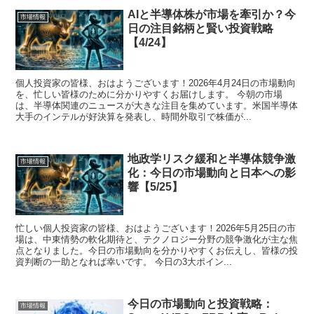
AIと半導体株が市場を牽引か？今
市場情報
日の注目銘柄と賢い投資戦略
【4/24】
個人投資家の皆様、おはようございます！2026年4月24日の市場動向
を、忙しい皆様のために分かりやすくお届けします。 今朝の市場
は、半導体関連のニュースが大きな注目を集めています。米国半導体
大手のインテルが好決算を発表し、時間外取引で株価が...
地政学リスク緩和と半導体競争激
市場情報
化：今日の市場動向と日本への影
響【5/25】
忙しい個人投資家の皆様、おはようございます！2026年5月25日の市
場は、中東情勢の軟化期待と、テクノロジー分野の競争激化が主な焦
点となりました。今日の市場動向を分かりやすくお伝えし、皆様の投
資判断の一助となれば幸いです。 今日の3大ポイン...
今日の市場動向と投資戦略：
市場情報