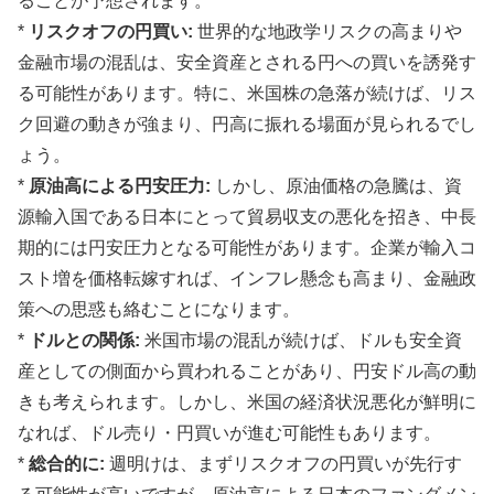
ることが予想されます。
*
リスクオフの円買い:
世界的な地政学リスクの高まりや
金融市場の混乱は、安全資産とされる円への買いを誘発す
る可能性があります。特に、米国株の急落が続けば、リス
ク回避の動きが強まり、円高に振れる場面が見られるでし
ょう。
*
原油高による円安圧力:
しかし、原油価格の急騰は、資
源輸入国である日本にとって貿易収支の悪化を招き、中長
期的には円安圧力となる可能性があります。企業が輸入コ
スト増を価格転嫁すれば、インフレ懸念も高まり、金融政
策への思惑も絡むことになります。
*
ドルとの関係:
米国市場の混乱が続けば、ドルも安全資
産としての側面から買われることがあり、円安ドル高の動
きも考えられます。しかし、米国の経済状況悪化が鮮明に
なれば、ドル売り・円買いが進む可能性もあります。
*
総合的に:
週明けは、まずリスクオフの円買いが先行す