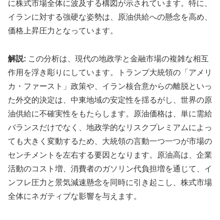
に株式市場全体に波及する構図が示されています。特に、
イランに対する強硬な姿勢は、原油供給への懸念を高め、
価格上昇圧力となっています。
解説:
この分析は、現代の地政学と金融市場の複雑な相互
作用を浮き彫りにしています。トランプ大統領の「アメリ
カ・ファースト」政策や、イラン核合意からの離脱といっ
た外交的決定は、中東地域の安定性を揺るがし、世界の原
油供給に不確実性をもたらします。原油価格は、単に需給
バランスだけでなく、地政学的なリスクプレミアムによっ
ても大きく変動するため、大統領の言動一つ一つが市場の
センチメントを左右する要因となります。原油高は、企業
活動のコスト増、消費者のガソリン代負担増を通じて、イ
ンフレ圧力と景気減速懸念を同時に引き起こし、株式市場
全体にネガティブな影響を与えます。