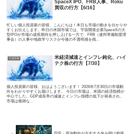
SpaceX IPO、FRB人事、Roku
買収の行方【6/16】
忙しい個人投資家の皆様、こんにちは！本日も市場の動きを分かりや
すくお伝えします。昨日の米国市場では、宇宙開発企業SpaceXの大
型IPOが市場の成長期待を押し上げる一方で、FRB（連邦準備制度理
事会）の人事や地政学リスクが今後の不透明感を残...
米経済減速とインフレ鈍化、ハイ
市場情報
テク株の行方【7/30】
個人投資家の皆様、おはようございます！ 2026年7月30日の市場動
向をわかりやすくお届けします。 今日の市場は、米国の経済指標が
中心でした。GDP成長率の減速とインフレ指標の低下が発表され、
市場は複雑な...
円安・原油動向が左右する休み明け相場