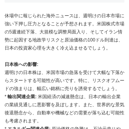
休場中に報じられた海外ニュースは、週明けの日本市場に
強い下押し圧力となることが予想されます。米国株式市場
の5週連続下落、大規模な調整局面入り、そしてイラン情
勢に起因する地政学リスクと原油価格の100ドル到達は、
日本の投資家心理を大きく冷え込ませるでしょう。
日本株への影響:
週明けの日本株は、米国市場の急落を受けて大幅な下落か
らスタートする可能性が高いです。特に、リスクオフムー
ドの強まりは、幅広い銘柄に売りを誘発するでしょう。
*
輸出関連企業:
米国経済の減速懸念は、日本の輸出企業
の業績見通しに悪影響を及ぼします。また、世界的な景気
後退懸念から、自動車や機械などの需要が落ち込む可能性
も考慮されます。
*
エネルギー関連企業:
原油価格の急騰は、石油元売りや