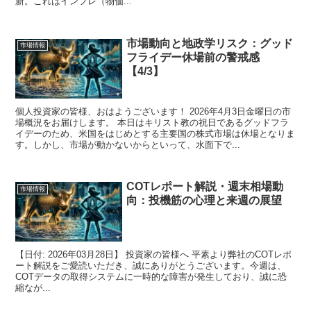
新。これはインフレ（物価...
市場動向と地政学リスク：グッド
市場情報
フライデー休場前の警戒感
【4/3】
個人投資家の皆様、おはようございます！ 2026年4月3日金曜日の市
場概況をお届けします。 本日はキリスト教の祝日であるグッドフラ
イデーのため、米国をはじめとする主要国の株式市場は休場となりま
す。しかし、市場が動かないからといって、水面下で...
COTレポート解説・週末相場動
市場情報
向：投機筋の心理と来週の展望
【日付: 2026年03月28日】 投資家の皆様へ 平素より弊社のCOTレポ
ート解説をご愛読いただき、誠にありがとうございます。今週は、
COTデータの取得システムに一時的な障害が発生しており、誠に恐
縮なが...