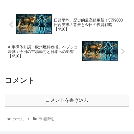
日経平均、歴史的最高値更新！5万9000
円台突破の背景と今日の投資戦略
【4/16】
AI半導体好調、欧州燃料危機、ペプシコ
決算：今日の市場動向と日本への影響
【4/16】
コメント
コメントを書き込む
ホーム
市場情報