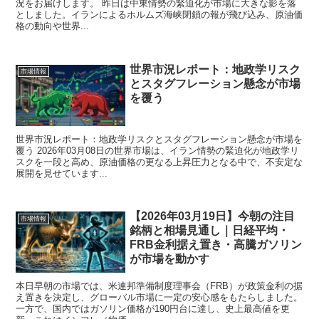
況をお届けします。 昨日は中東情勢の緊迫化が市場に大きな影を落
としました。イランによるホルムズ海峡閉鎖の報が飛び込み、原油価
格の動向や世界...
世界市況レポート：地政学リスク
市場情報
とスタグフレーション懸念が市場
を覆う
世界市況レポート：地政学リスクとスタグフレーション懸念が市場を
覆う 2026年03月08日の世界市場は、イラン情勢の緊迫化が地政学リ
スクを一段と高め、原油価格の更なる上昇圧力となる中で、不安定な
展開を見せています...
【2026年03月19日】今朝の注目
市場情報
銘柄と相場見通し｜日経平均・
FRB金利据え置き・高騰ガソリン
が市場を動かす
本日早朝の市場では、米連邦準備制度理事会（FRB）が政策金利の据
え置きを決定し、グローバル市場に一定の安心感をもたらしました。
一方で、国内ではガソリン価格が190円台に達し、史上最高値を更