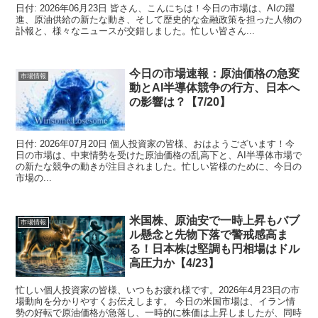
日付: 2026年06月23日 皆さん、こんにちは！今日の市場は、AIの躍
進、原油供給の新たな動き、そして歴史的な金融政策を担った人物の
訃報と、様々なニュースが交錯しました。忙しい皆さん...
今日の市場速報：原油価格の急変
市場情報
動とAI半導体競争の行方、日本へ
の影響は？【7/20】
日付: 2026年07月20日 個人投資家の皆様、おはようございます！今
日の市場は、中東情勢を受けた原油価格の乱高下と、AI半導体市場で
の新たな競争の動きが注目されました。忙しい皆様のために、今日の
市場の...
米国株、原油安で一時上昇もバブ
市場情報
ル懸念と先物下落で警戒感高ま
る！日本株は堅調も円相場はドル
高圧力か【4/23】
忙しい個人投資家の皆様、いつもお疲れ様です。2026年4月23日の市
場動向を分かりやすくお伝えします。 今日の米国市場は、イラン情
勢の好転で原油価格が急落し、一時的に株価は上昇しましたが、同時