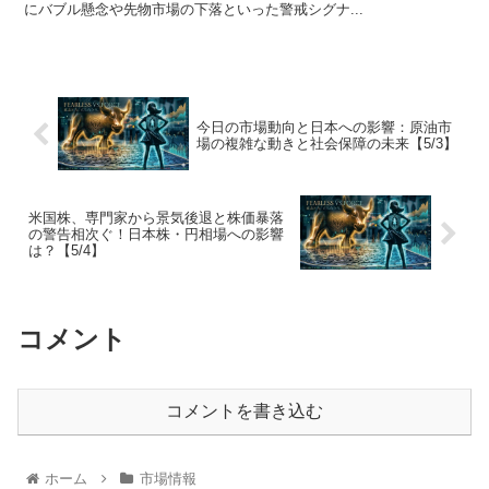
にバブル懸念や先物市場の下落といった警戒シグナ...
今日の市場動向と日本への影響：原油市
場の複雑な動きと社会保障の未来【5/3】
米国株、専門家から景気後退と株価暴落
の警告相次ぐ！日本株・円相場への影響
は？【5/4】
コメント
コメントを書き込む
ホーム
市場情報