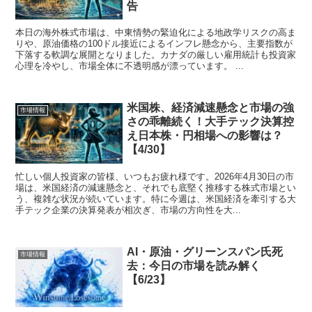
告
本日の海外株式市場は、中東情勢の緊迫化による地政学リスクの高ま
りや、原油価格の100ドル接近によるインフレ懸念から、主要指数が
下落する軟調な展開となりました。カナダの厳しい雇用統計も投資家
心理を冷やし、市場全体に不透明感が漂っています。 ...
米国株、経済減速懸念と市場の強
市場情報
さの乖離続く！大手テック決算控
え日本株・円相場への影響は？
【4/30】
忙しい個人投資家の皆様、いつもお疲れ様です。2026年4月30日の市
場は、米国経済の減速懸念と、それでも底堅く推移する株式市場とい
う、複雑な状況が続いています。特に今週は、米国経済を牽引する大
手テック企業の決算発表が相次ぎ、市場の方向性を大...
AI・原油・グリーンスパン氏死
市場情報
去：今日の市場を読み解く
【6/23】