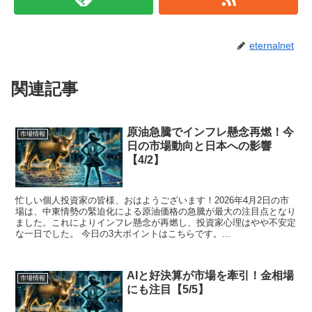
eternalnet
関連記事
原油急騰でインフレ懸念再燃！今
市場情報
日の市場動向と日本への影響
【4/2】
忙しい個人投資家の皆様、おはようございます！2026年4月2日の市
場は、中東情勢の緊迫化による原油価格の急騰が最大の注目点となり
ました。これによりインフレ懸念が再燃し、投資家心理はやや不安定
な一日でした。 今日の3大ポイントはこちらです。...
AIと好決算が市場を牽引！金相場
市場情報
にも注目【5/5】