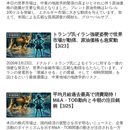
本日の世界市場は、中東の地政学的緊張の高まりとそれに伴う原油価
格の急騰が主要な焦点となりました。ブレント原油先物は1バレル
100ドルを突破し、エネルギー市場に大きな動揺を与えています。加
えて、米国による広範な貿易調査の開始も、グローバルサプ...
トランプ氏イラン強硬姿勢で世界
市場情報
市場が動揺、原油価格も急変動
【3/23】
2026年3月23日、ドナルド・トランプ氏によるイランに対する一連の
強硬な発言が、世界の金融市場に広範な動揺をもたらしています。イ
ランの発電所を「壊滅させる」との脅威、そして「48時間期限」を
設けるという最後通牒は、中東地域の地政学的リスク...
平均月給過去最高で消費期待！
市場情報
M&A・TOB動向と今朝の注目銘
柄【3/25】
本日の株式市場は、国内経済の底堅さを示す明るいニュースと、企業
活動のダイナミズムを示すM&A・TOB関連の動きが注目される一方