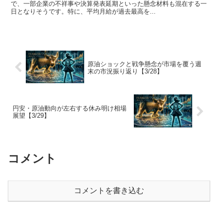
で、一部企業の不祥事や決算発表延期といった懸念材料も混在する一
日となりそうです。特に、平均月給が過去最高を...
原油ショックと戦争懸念が市場を覆う週
末の市況振り返り【3/28】
円安・原油動向が左右する休み明け相場
展望【3/29】
コメント
コメントを書き込む