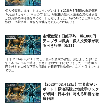
個人投資家の皆様、おはようございます！2026年5月5日の市場概況
をお届けします。 本日の市場は、AI技術の進化と主要企業の好決算
が投資家の期待感を高める一日となりました。特にAIによる効率化の
波は、企業活動に大きな変化をもたらしつつありま...
市場激変！日経平均一時1800円
市場情報
安→プラス転換、個人投資家が取
るべき行動【6/11】
日付: 2026年06月11日 忙しい個人投資家の皆様、おはようございま
す！本日の日本市場は、まさに激動の一日となりました。一時1800
円を超える大幅な下落を記録した日経平均株価が、なんと引けにかけ
てプ...
【2026年03月13日】世界市況レ
市場情報
ポート｜原油高騰と地政学リスク
が米国・日本株に与える影響を徹
底解説